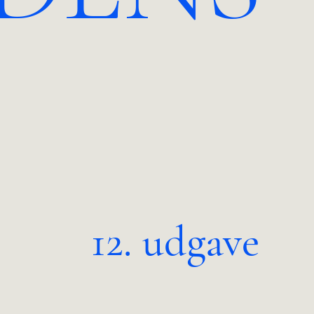
12. udgave