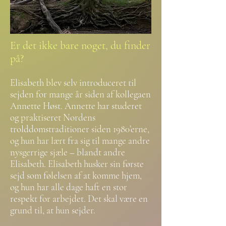
Er det ikke bare noget, du finder
på?
Elisabeth blev selv introduceret til
sejden for mange år siden af kollegaen
Annette Høst. Annette har studeret
og praktiseret Nordens
trolddomstraditioner siden 1980’erne,
og hun har lært fra sig til mange andre
nysgerrige sjæle – blandt andre
Elisabeth. Elisabeth husker sin første
sejd som følelsen af at komme hjem,
og hun har alle dage haft en stor
respekt for arbejdet. Det skal være en
grund til, at hun sejder.