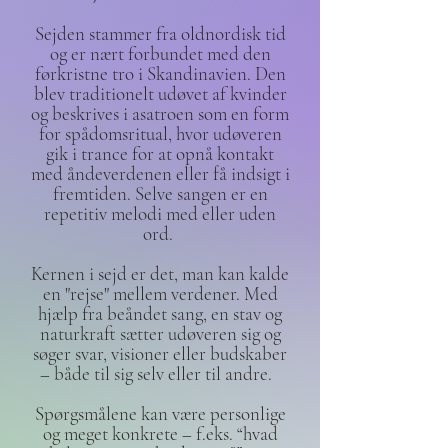
Sejden stammer fra oldnordisk tid
og er nært forbundet med den
førkristne tro i Skandinavien. Den
blev traditionelt udøvet af kvinder
og beskrives i asatroen som en form
for spådomsritual, hvor udøveren
gik i trance for at opnå kontakt
med åndeverdenen eller få indsigt i
fremtiden. Selve sangen er en
repetitiv melodi med eller uden
ord.
Kernen i sejd er det, man kan kalde
en "rejse" mellem verdener. Med
hjælp fra beåndet sang, en stav og
naturkraft sætter udøveren sig og
søger svar, visioner eller budskaber
– både til sig selv eller til andre.
Spørgsmålene kan være personlige
og meget konkrete – f.eks. “hvad