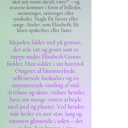
skal mit næste skridt være?” – og
svarene kommer i form af billeder,
stemninger, sætninger eller
symboler. Nogle får farver eller
sange. Andre, som Elisabeth, får
klare opskrifter eller lister.
Majsolen falder ned på græsset,
der står tæt og grønt som et
tæppe under Elisabeth Groots
fødder. Hun sidder i sin havestol.
Omgivet af blomsterbede,
velfriserede buskadser og en
imponerende samling af små
drivhuse og skure, vidner hendes
have om mange timers arbejde
med jord og planter. Ved hendes
side hviler en stor stav, lang og
nærmest glinsende i solen – det