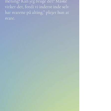
mening? Kan jeg bruge det? Måske
virker det, fordi vi inderst inde selv
har svarene på alting,” plejer hun at
svare.