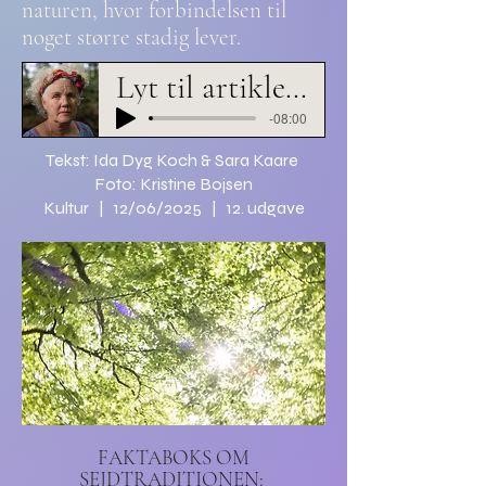
naturen, hvor forbindelsen til
noget større stadig lever.
Lyt til artiklen her
-08:00
Tekst: Ida Dyg Koch & Sara Kaare
Foto: Kristine Bojsen
Kultur | 12/06/2025 | 12. udgave
FAKTABOKS OM
SEJDTRADITIONEN: