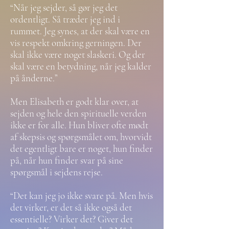
“Når jeg sejder, så gør jeg det
ordentligt. Så træder jeg ind i
rummet. Jeg synes, at der skal være en
vis respekt omkring gerningen. Der
skal ikke være noget slaskeri. Og der
skal være en betydning, når jeg kalder
på ånderne.”
Men Elisabeth er godt klar over, at
sejden og hele den spirituelle verden
ikke er for alle. Hun bliver ofte mødt
af skepsis og spørgsmålet om, hvorvidt
det egentligt bare er noget, hun finder
på, når hun finder svar på sine
spørgsmål i sejdens rejse.
“Det kan jeg jo ikke svare på. Men hvis
det virker, er det så ikke også det
essentielle? Virker det? Giver det