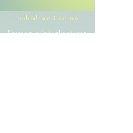
Forbindelsen til naturen
Naturen har en helt særlig betydning
for Elisabeth. Naturen er ikke blot et
sted, hun besøger. Den er et levende
rum, der danner rammen for hendes
rejse gennem sejden.
“Jeg arbejder næsten udelukkende
udenfor. Jeg kan også godt lave en sejd
i min stue, men det er jo en tradition,
som er født i naturen. Sproget er
natursprog. Man snakker om
naturånder, jordens ånder, vandet
eller træerne,” fortæller hun.
Men hun bruger også naturen til en