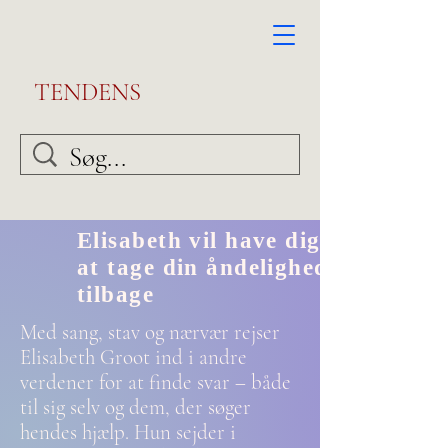
TENDENS
Elisabeth vil have dig til
at tage din åndelighed
tilbage
Med sang, stav og nærvær rejser
Elisabeth Groot ind i andre
verdener for at finde svar – både
til sig selv og dem, der søger
hendes hjælp. Hun sejder i