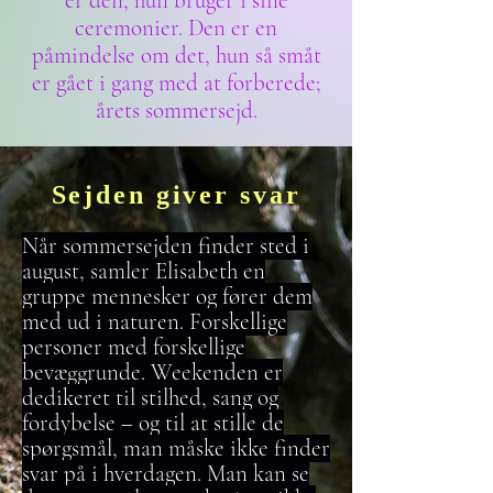
er den, hun bruger i sine
ceremonier. Den er en
påmindelse om det, hun så småt
er gået i gang med at forberede;
årets sommersejd.
Sejden giver svar
Når sommersejden finder sted i
august, samler Elisabeth en
gruppe mennesker og fører dem
med ud i naturen. Forskellige
personer med forskellige
bevæggrunde. Weekenden er
dedikeret til stilhed, sang og
fordybelse – og til at stille de
spørgsmål, man måske ikke finder
svar på i hverdagen. Man kan se