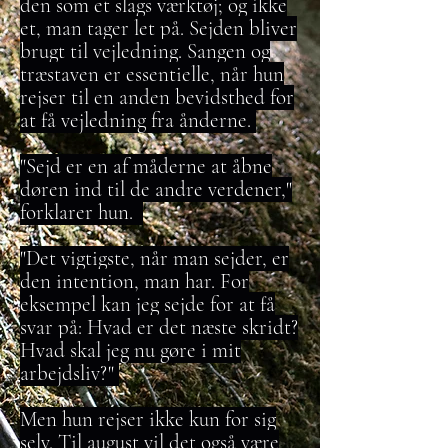
den som et slags værktøj; og ikke
et, man tager let på. Sejden bliver
brugt til vejledning. Sangen og
træstaven er essentielle, når hun
rejser til en anden bevidsthed for
at få vejledning fra ånderne.
"Sejd er en af måderne at åbne
døren ind til de andre verdener,"
forklarer hun.
"Det vigtigste, når man sejder, er
den intention, man har. For
eksempel kan jeg sejde for at få
svar på: Hvad er det næste skridt?
Hvad skal jeg nu gøre i mit
arbejdsliv?"
Men hun rejser ikke kun for sig
selv. Til august vil det også være