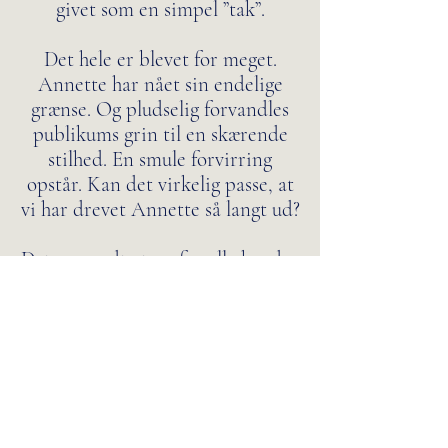
givet som en simpel ”tak”.
Det hele er blevet for meget.
Annette har nået sin endelige
grænse. Og pludselig forvandles
publikums grin til en skærende
stilhed. En smule forvirring
opstår. Kan det virkelig passe, at
vi har drevet Annette så langt ud?
Det gør ondt at se, for alle kender
en Annette. En af de lærere, som
vi vil ønske, at vi havde passet
bedre på.
Og således binder Lollike en
sløjfe på et uovertruffet
samfundssatirisk teaterstykke.