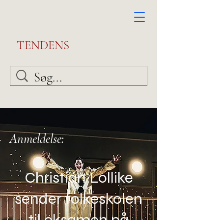
TENDENS
Anmeldelse:
Christian Lollike
sender folkeskolen
til eksamen på