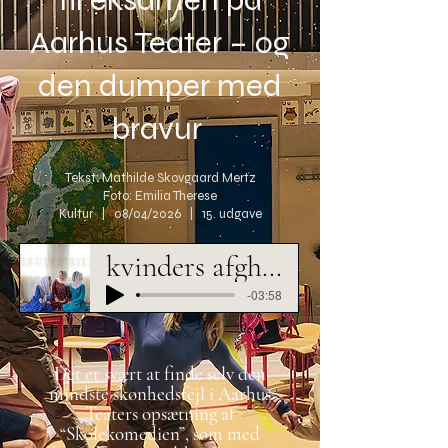
Aarhus Teater – og
den dumper med
bravur
Tekst: Mathilde Skovgaard Mertz
Foto: Emilia Therese
Kultur | 08/04/2026 | 15. udgave
kvinders afghanistan 110%
-03:58
Det er svært at finde selv den
mindste skønhedsfejl i Aarhus
Teaters opsætning af
“Skolekomedien”, som med