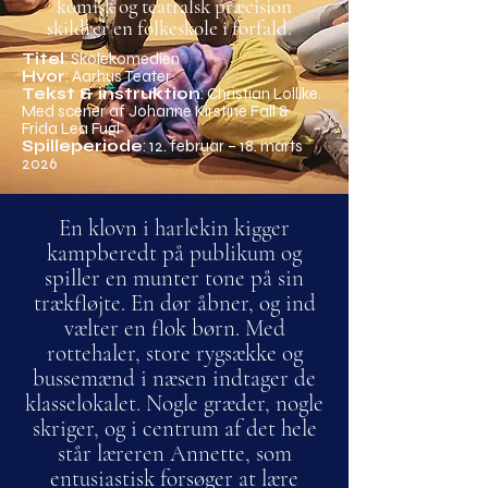
komisk og teatralsk præcision
skildrer en folkeskole i forfald.
Titel
: Skolekomedien
Hvor
: Aarhus Teater
Tekst & instruktion
: Christian Lollike.
Med scener af Johanne Kirstine Fall &
Frida Lea Fugl
Spilleperiode
: 12. februar – 18. marts
2026
En klovn i harlekin kigger
kampberedt på publikum og
spiller en munter tone på sin
trækfløjte. En dør åbner, og ind
vælter en flok børn. Med
rottehaler, store rygsække og
bussemænd i næsen indtager de
klasselokalet. Nogle græder, nogle
skriger, og i centrum af det hele
står læreren Annette, som
entusiastisk forsøger at lære