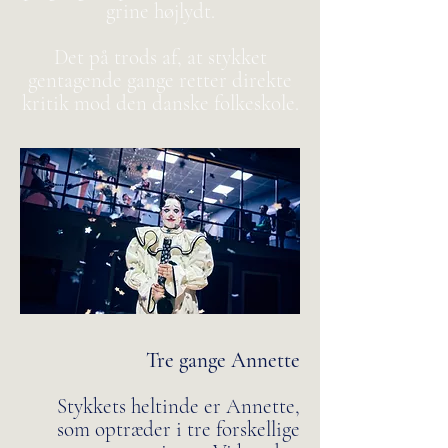
grine højlydt.
Det på trods af, at stykket
gentagende gange retter direkte
kritik mod den danske folkeskole.
Tre gange Annette
Stykkets heltinde er Annette,
som optræder i tre forskellige