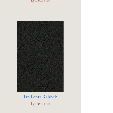
Lydredaktør
Ian Lentz Rahbek
Lydredaktør