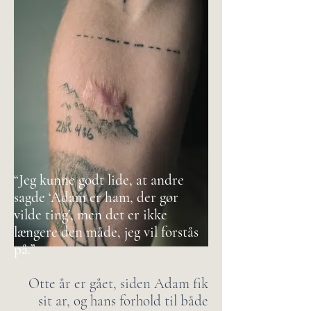
“Jeg kunne godt lide, at andre
sagde ‘Adam er ham, der gør
vilde ting’, men det er ikke
længere den måde, jeg vil forstås
på.”
Otte år er gået, siden Adam fik
sit ar, og hans forhold til både