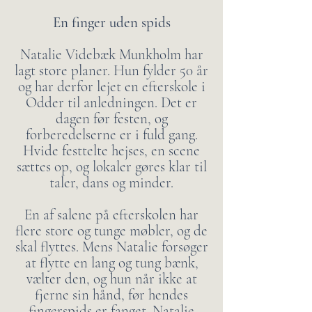
En finger uden spids
Natalie Videbæk Munkholm har
lagt store planer. Hun fylder 50 år
og har derfor lejet en efterskole i
Odder til anledningen. Det er
dagen før festen, og
forberedelserne er i fuld gang.
Hvide festtelte hejses, en scene
sættes op, og lokaler gøres klar til
taler, dans og minder.
En af salene på efterskolen har
flere store og tunge møbler, og de
skal flyttes. Mens Natalie forsøger
at flytte en lang og tung bænk,
vælter den, og hun når ikke at
fjerne sin hånd, før hendes
fingerspids er fanget. Natalie