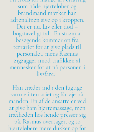
som både hjerteløber og
brandmand mærker han
adrenalinen sive op i kroppen.
Det er nu. Liv eller død –
bogstaveligt talt. En strøm af
besøgende kommer op fra
terrariet for at give plads til
personalet, mens Rasmus
zigzagger imod trafikken af
mennesker for at nå personen i
livsfare.
Han træder ind i den fugtige
varme i terrariet og får øje på
manden. En af de ansatte er ved
at give ham hjertemassage, men
trætheden hos hende presser sig
på. Rasmus overtager, og to
hjerteløbere mere dukker op for