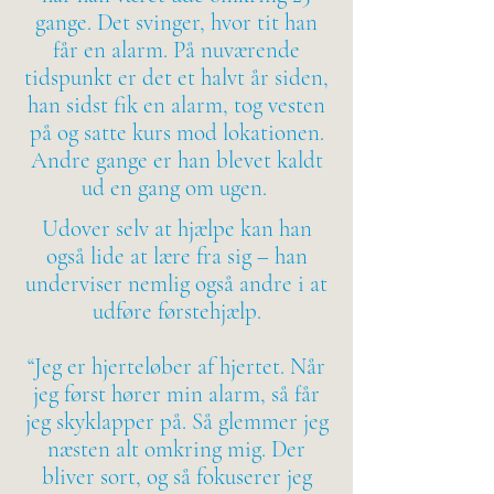
gange. Det svinger, hvor tit han
får en alarm. På nuværende
tidspunkt er det et halvt år siden,
han sidst fik en alarm, tog vesten
på og satte kurs mod lokationen.
Andre gange er han blevet kaldt
ud en gang om ugen.
Udover selv at hjælpe kan han
også lide at lære fra sig – han
underviser nemlig også andre i at
udføre førstehjælp.
“Jeg er hjerteløber af hjertet. Når
jeg først hører min alarm, så får
jeg skyklapper på. Så glemmer jeg
næsten alt omkring mig. Der
bliver sort, og så fokuserer jeg