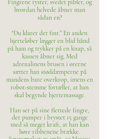
Fingrene ryster, svedet pibler, og
hvordan helvede åbner man
sådan en?
“Du klarer det fint.” En anden
hjerteløber lægger en blid hånd
på ham og trykker på en knap, så
kassen åbner sig. Med
adrenalinens brusen i ørerne
sætter han støddæmperne på
mandens bare overkrop, imens en
robot-stemme fortæller, at han
skal begynde hjertemassage.
Han ser på sine flettede fingre,
der pumper i brystet 15 gange
med så meget kraft, at han kan
høre ribbenene brække.
Soveværelset er småt, og Marcus