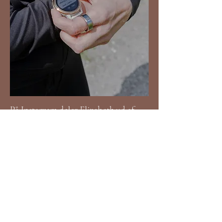
På Instagram deler Elizabeth ud af
sine erfaringer med
longevity
: Glimt
fra de glødende ture i sauna, kolde
dyp i havet, tilberedelse af læskende
drikke i køkkenet og personlige mål,
der ved fuldførelse bliver erstattet af
et nyt. Hun er praktiker og ikke
ekspert, fortæller hun.
Da hendes egen interesse faldt over
livsstilen, savnede hun kvindelige
forbilleder, som hun kunne spejle sig i.
Derfor valgte hun selv at gøre det.