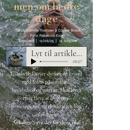
men om bedre
dage
Tekst: Camille Thomsen & Casper Brock
Foto: Rebecca Krogh
Samfund | 12/06/25 | 12. udgave
Lyt til artiklen her
-09:27
Elizabeth Drejer dyrker en livsstil
med fokus på sundhed,
bevidsthed og nærvær. Hun lever
efter flere af
longevity
-
principperne, og drivkraften bag
er simpel:
At kunne være der for dem, hun