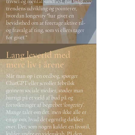
trivsel og mental sundhed, har fulgt
trendens udvikling og pointerer,
hvordan longevity "har givet en
bevidsthed om at foretage aktive til-
og fravalg af ting, som vi ellers tager
for givet."
Lang levetid med
mere liv i årene
Slår man op i en ordbog, spørger
ChatGPT eller scroller febrilsk
gennem sociale medier, støder man
hurtigt på et væld af bud på og
fortolkninger af begrebet ‘
longevity
’.
Mange taler om det, men ikke alle er
enige om, hvad det egentlig dækker
over. Det, som nogen kalder en livsstil,
kalder andre en videnskab. På den