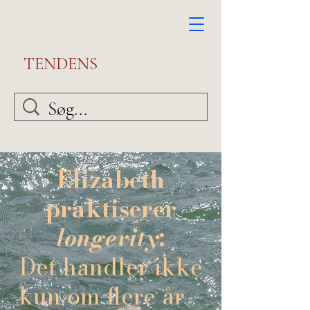
TENDENS
Elizabeth
praktiserer
longevity
:
Det handler ikke
kun om flere år –