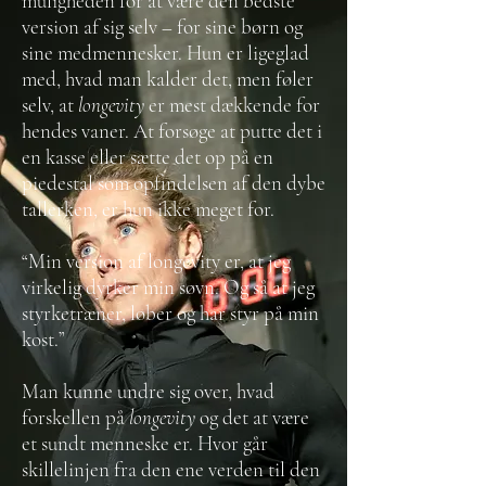
muligheden for at være den bedste
version af sig selv – for sine børn og
sine medmennesker. Hun er ligeglad
med, hvad man kalder det, men føler
selv, at
longevity
er mest dækkende for
hendes vaner. At forsøge at putte det i
en kasse eller sætte det op på en
piedestal som opfindelsen af den dybe
tallerken, er hun ikke meget for.
“Min version af longevity er, at jeg
virkelig dyrker min søvn. Og så at jeg
styrketræner, løber og har styr på min
kost.”
Man kunne undre sig over, hvad
forskellen på
longevity
og det at være
et sundt menneske er. Hvor går
skillelinjen fra den ene verden til den