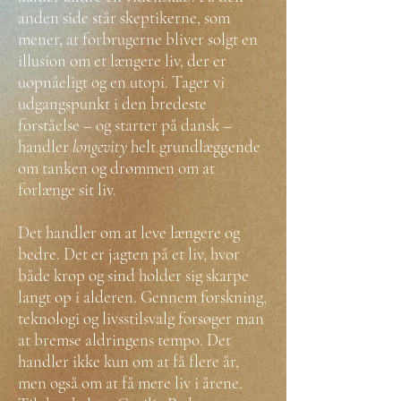
anden side står skeptikerne, som
mener, at forbrugerne bliver solgt en
illusion om et længere liv, der er
uopnåeligt og en utopi. Tager vi
udgangspunkt i den bredeste
forståelse – og starter på dansk –
handler
longevity
helt grundlæggende
om tanken og drømmen om at
forlænge sit liv.
Det handler om at leve længere og
bedre. Det er jagten på et liv, hvor
både krop og sind holder sig skarpe
langt op i alderen. Gennem forskning,
teknologi og livsstilsvalg forsøger man
at bremse aldringens tempo. Det
handler ikke kun om at få flere år,
men også om at få mere liv i årene.