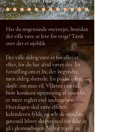
elsker. Hele vejen.
Har du nogensinde overvejet, hvordan
det ville være at leve for evigt? Tænk
over det et øjeblik.
Der ville aldrig være et før eller et
efter, for du har altid været der. En
fortælling om et liv, der begyndte,
men aldrig sluttede. En pakke uden
sløjfe, om man vil. Vi lever i en tid,
hvor konstant optimering af vores liv
er mere reglen end undtagelsen.
Hverdagen skal være effektiv,
kalenderen fyldt, og selv de mindste
gøremål bliver skrevet ned for ikke at
gå i glemmebogen. Vi har travlt, og