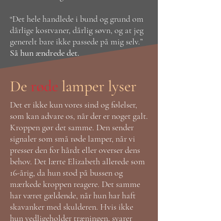
“Det hele handlede i bund og grund om
dårlige kostvaner, dårlig søvn, og at jeg
generelt bare ikke passede på mig selv.”
Så hun ændrede det.
De
røde
lamper lyser
Det er ikke kun vores sind og følelser,
som kan advare os, når der er noget galt.
Kroppen gør det samme. Den sender
signaler som små røde lamper, når vi
presser den for hårdt eller overser dens
behov. Det lærte Elizabeth allerede som
16-årig, da hun stod på bussen og
mærkede kroppen reagere. Det samme
har været gældende, når hun har haft
skavanker med skulderen. Hvis ikke
hun vedligeholder træningen, svarer