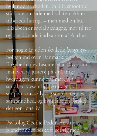
hvilende på skødet. En lilla smoothie
står side om side med salaten. Alt er
tilberedt hurtigt – men med omhu.
Elizabeth er socialpædagog, mor til tre
og bosiddende i udkanten af Aarhus.
For nogle år siden skyllede
longevity
-
bølgen ind over Danmark, og
Elizabeth blev fascineret af, hvordan
man ved at justere på små ting i
hverdagen kunne optimere sin
sundhed væsentligt. At noget så
simpelt som sollys og søvn betegnes
som sundhed, og hvor stor en forskel
det gør i ens liv.
Psykolog Cecilie Pedersen, som
blandt andet beskæftiger sig med