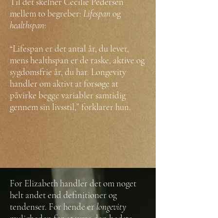
Til det skelner Cecilie Pedersen
mellem to begreber:
Lifespan
og
healthspan
:
“Lifespan er det antal år, du lever,
mens healthspan er de raske, aktive og
sygdomsfrie år, du har. Longevity
handler om aktivt at forsøge at
påvirke begge variabler samtidig
gennem sin livsstil,” forklarer hun.
For Elizabeth handler det om noget
helt andet end definitioner og
tendenser. For hende er
longevity