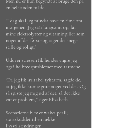
Men nu er hun begyndt at bruge den på
en helt anden måde.
“I dag skal jeg mindst have en time om
morgenen. Jeg står langsomt op, får
mine elektrolytter og vitaminpiller som
noget af det første og tager det meget
stille og roligt.”
Udover stressen fik hendes yngre jeg
også helbredsproblemer med tarmene.
“Da jeg fik irritabel tyktarm, sagde de,
at jeg ikke kunne gøre noget ved det. Og
så spiste jeg mig ud af det, så det ikke
var et problem,” siger Elizabeth.
Scenarierne blev et wakeupcall;
startskuddet til en række
livsstilsændringer.