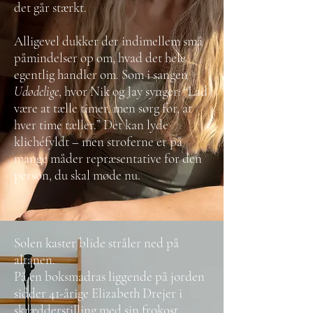
det går stærkt.
Alligevel dukker der indimellem små
påmindelser op om, hvad det hele
egentlig handler om. Som i sangen
Udødelige
, hvor Nik og Jay synger: “Lad
være at tælle timer, men sørg for, at
hver time tæller.” Det kan lyde
klichéfyldt – men stroferne er på
mange måder repræsentative for den
person, du skal møde nu.
Solen kaster blide stråler ned på
altanen.
På en boksmadras liggende på jorden
sidder 41-årige Elizabeth Drejer i
skrædderstilling med sin frokost