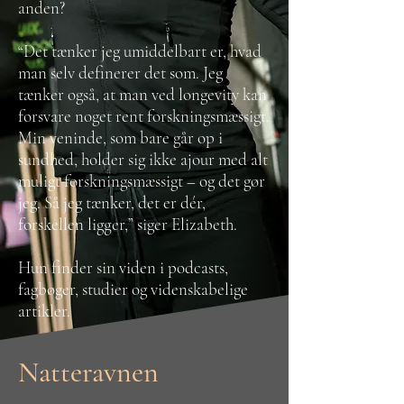
anden?
“Det tænker jeg umiddelbart er, hvad
man selv definerer det som. Jeg
tænker også, at man ved longevity kan
forsvare noget rent forskningsmæssigt.
Min veninde, som bare går op i
sundhed, holder sig ikke ajour med alt
muligt forskningsmæssigt – og det gør
jeg. Så jeg tænker, det er dér,
forskellen ligger,” siger Elizabeth.
Hun finder sin viden i podcasts,
fagbøger, studier og videnskabelige
artikler.
Natteravnen