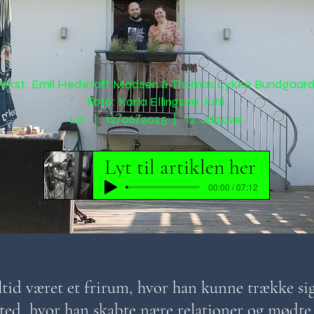
Tekst: Emil Hedetoft Madsen & Thomas Lykke Bundgaar
Foto: Karla Ellingsøe Juhl
Liv | 12/06/2025 | 12. udgave
Lyt til artiklen her
00:00 / 07:12
ltid været et frirum, hvor han kunne trække si
sted, hvor han skabte nære relationer og mødte