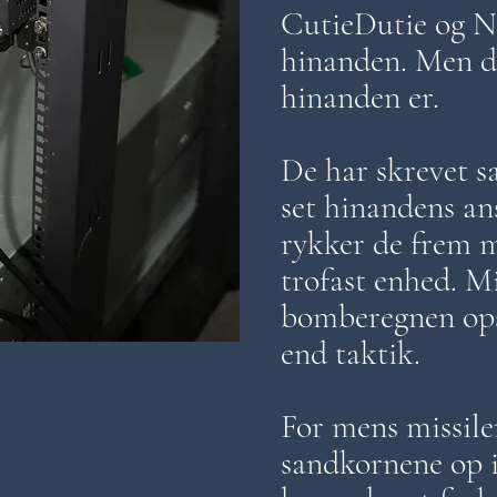
CutieDutie og N
hinanden. Men d
hinanden er.
De har skrevet 
set hinandens ans
rykker de frem 
trofast enhed. M
bomberegnen ops
end taktik.
For mens missile
sandkornene op 