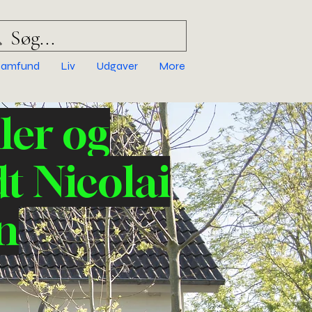
Samfund
Liv
Udgaver
More
ler og
t Nicolai
n