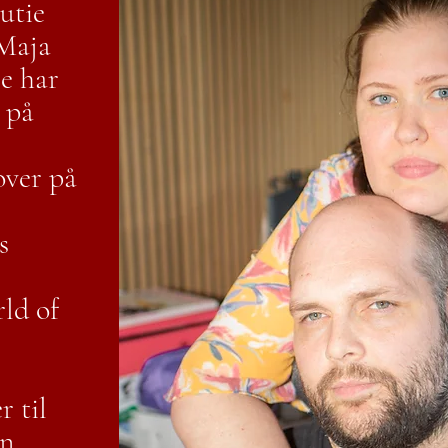
utie
Maja
De har
 på
over på
s
ld of
 til
en