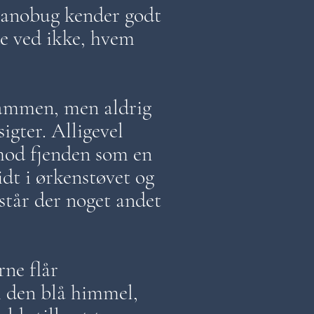
anobug kender godt
e ved ikke, hvem
sammen, men aldrig
igter. Alligevel
mod fjenden som en
idt i ørkenstøvet og
tår der noget andet
rne flår
i den blå himmel,