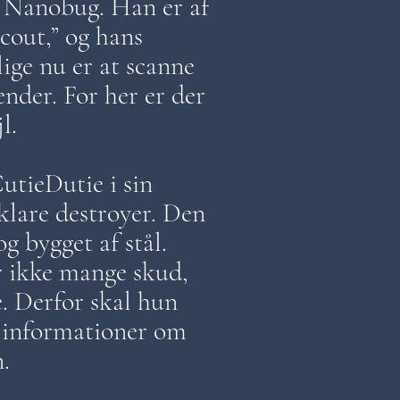
r Nanobug. Han er af
cout,” og hans
lige nu er at scanne
ender. For her er der
ejl.
utieDutie i sin
lare destroyer. Den
og bygget af stål.
 ikke mange skud,
. Derfor skal hun
 informationer om
on.