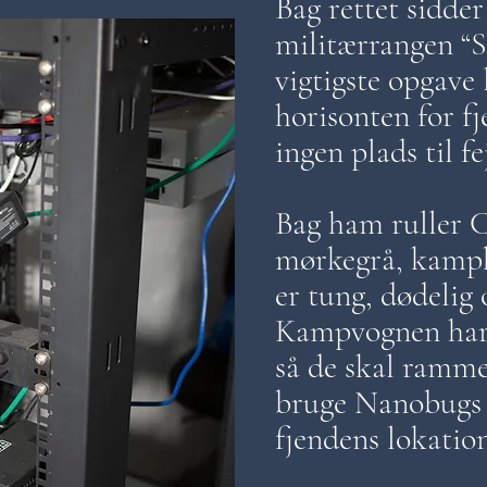
Bag rettet sidde
militærrangen “S
vigtigste opgave 
horisonten for fj
ingen plads til f
Bag ham ruller C
mørkegrå, kampk
er tung, dødelig 
Kampvognen har
så de skal ramme
bruge Nanobugs
fjendens lokati