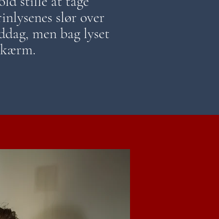
ld stille at tage
rinlysenes slør over
ddag, men bag lyset
rskærm.