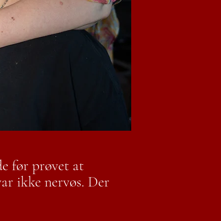
e før prøvet at
ar ikke nervøs. Der