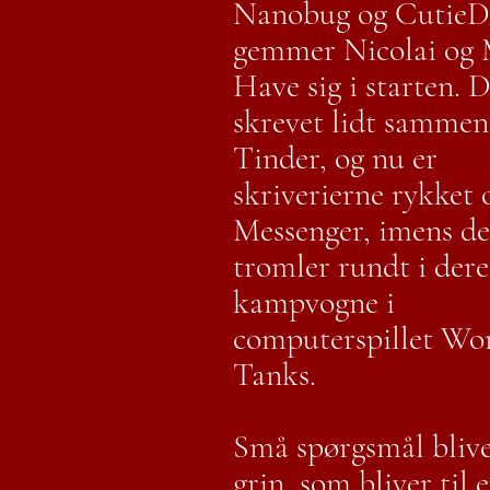
Nanobug og CutieD
gemmer Nicolai og 
Have sig i starten. 
skrevet lidt sammen
Tinder, og nu er
skriverierne rykket 
Messenger, imens de
tromler rundt i dere
kampvogne i
computerspillet Wor
Tanks.
Små spørgsmål bliver
grin, som bliver til 