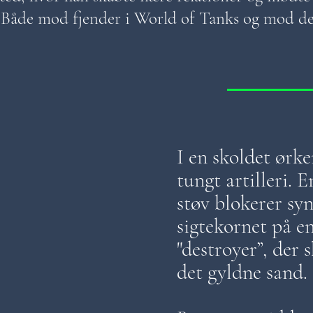
 Både mod fjender i World of Tanks og mod de 
I en skoldet ørk
tungt artilleri. 
støv blokerer sy
sigtekornet på 
"destroyer”, der
det gyldne sand.