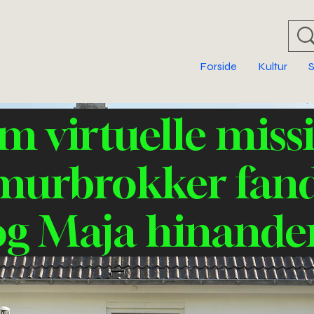
Forside
Kultur
m virtuelle missi
 murbrokker fand
og Maja hinande