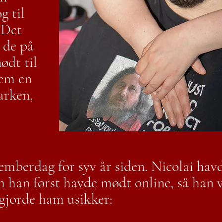
g til
 Det
t de på
ødt til
nem en
arken,
.
emberdag for syv år siden. Nicolai havd
 han først havde mødt online, så han v
 gjorde ham usikker: