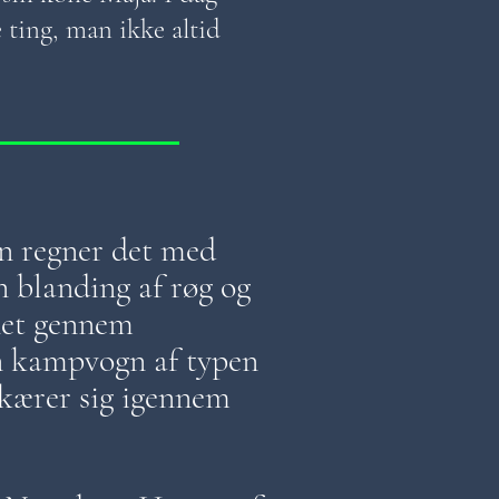
ting, man ikke altid
en regner det med
En blanding af røg og
net gennem
en kampvogn af typen
 skærer sig igennem