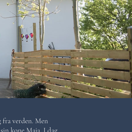
d
g fra verden. Men
 sin kone Maja. I dag