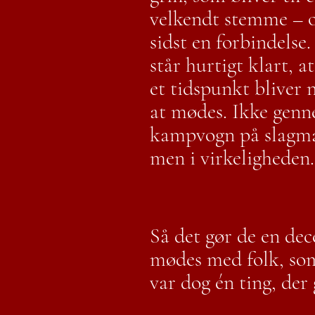
velkendt stemme – o
sidst en forbindelse.
står hurtigt klart, a
et tidspunkt bliver n
at mødes. Ikke gen
kampvogn på slagm
men i virkeligheden
Så det gør de en dec
mødes med folk, som
var dog én ting, der