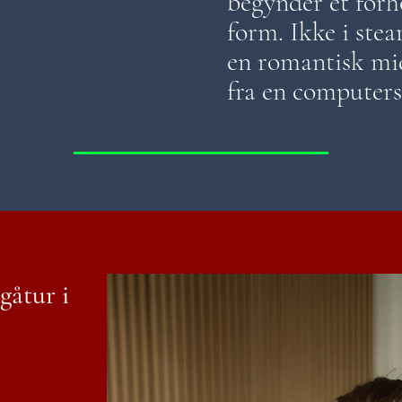
begynder et forho
form. Ikke i stea
en romantisk mi
fra en compute
gåtur i