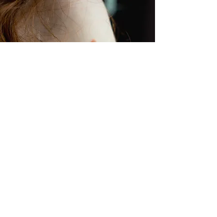
Mai-Britts forbedrede selvbillede er
dog ikke ensbetydende med, at alle
usikkerheder er glemt og borte. Til
gengæld ser hun dem i et nyt lys.
Hun nævner eksempelvis, at hendes
navle nu vender udad i stedet for
indad. Navlen, som hun aldrig
skænkede en tanke førhen, er hun
pludselig blevet bevidst omkring.