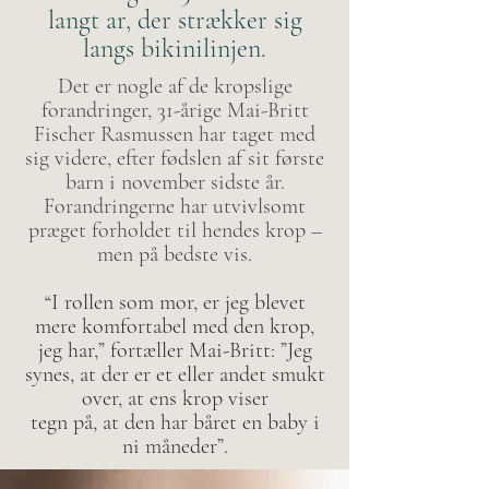
langt ar, der strækker sig
langs bikinilinjen.
Det er nogle af de kropslige
forandringer, 31-årige Mai-Britt
Fischer Rasmussen har taget med
sig videre, efter fødslen af sit første
barn i november sidste år.
Forandringerne har utvivlsomt
præget forholdet til hendes krop –
men på bedste vis.
“I rollen som mor, er jeg blevet
mere komfortabel med den krop,
jeg har,” fortæller Mai-Britt: ”Jeg
synes, at der er et eller andet smukt
over, at ens krop viser
tegn på, at den har båret en baby i
ni måneder”.