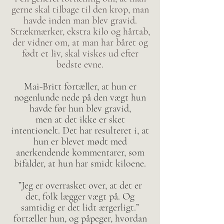
gerne skal tilbage til den krop, man
havde inden man blev gravid.
Strækmærker, ekstra kilo og hårtab,
der vidner om, at man har båret og
født et liv, skal viskes ud efter
bedste evne.
Mai-Britt fortæller, at hun er
nogenlunde nede på den vægt hun
havde før hun blev gravid,
men at det ikke er sket
intentionelt. Det har resulteret i, at
hun er blevet mødt med
anerkendende kommentarer, som
bifalder, at hun har smidt kiloene.
”Jeg er overrasket over, at det er
det, folk lægger vægt på. Og
samtidig er det lidt ærgerligt.”
fortæller hun, og påpeger, hvordan