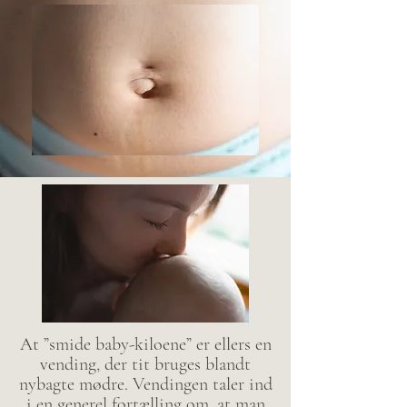
At ”smide baby-kiloene” er ellers en
vending, der tit bruges blandt
nybagte mødre. Vendingen taler ind
i en generel fortælling om, at man