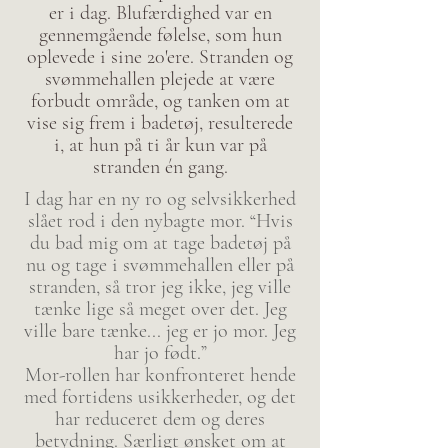
er i dag. Blufærdighed var en
gennemgående følelse, som hun
oplevede i sine 20'ere. Stranden og
svømmehallen plejede at være
forbudt område, og tanken om at
vise sig frem i badetøj, resulterede
i, at hun på ti år kun var på
stranden én gang.
I dag har en ny ro og selvsikkerhed
slået rod i den nybagte mor. “Hvis
du bad mig om at tage badetøj på
nu og tage i svømmehallen eller på
stranden, så tror jeg ikke, jeg ville
tænke lige så meget over det. Jeg
ville bare tænke... jeg er jo mor. Jeg
har jo født.”
Mor-rollen har konfronteret hende
med fortidens usikkerheder, og det
har reduceret dem og deres
betydning. Særligt ønsket om at