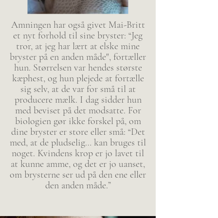
Amningen har også givet Mai-Britt
et nyt forhold til sine bryster: “Jeg
tror, at jeg har lært at elske mine
bryster på en anden måde", fortæller
hun. Størrelsen var hendes største
kæphest, og hun plejede at fortælle
sig selv, at de var for små til at
producere mælk. I dag sidder hun
med beviset på det modsatte. For
biologien gør ikke forskel på, om
dine bryster er store eller små: “Det
med, at de pludselig… kan bruges til
noget. Kvindens krop er jo lavet til
at kunne amme, og det er jo uanset,
om brysterne ser ud på den ene eller
den anden måde.”