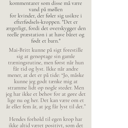
kommentarer som disse må være
vand på møllen
for kvinder, der føler sig usikre i
efterfødsels-kroppen. "Det er
ærgerligt, fordi det overskygger den
reelle præstation i at have båret og
født et barn."
Mai-Britt kunne på sigt forestille
sig at genoptage sin gamle
træningsrutine, men først når hun
får tid og lyst. Ikke når andre
mener, at det er på tide: “Jo, måske
kunne jeg godt tænke mig at
stramme lidt op nogle steder. Men
jeg har ikke et behov for at gøre det
lige nu og her. Det kan være om et
år eller fem år, at jeg får lyst til det.”
Hendes forhold til egen krop har
ikke altid været positivt, som det