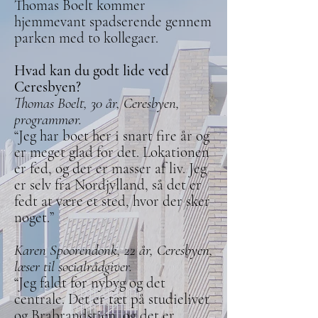
Thomas Boelt kommer
hjemmevant spadserende gennem
parken med to kollegaer.
Hvad kan du godt lide ved
Ceresbyen?
Thomas Boelt, 30 år, Ceresbyen,
programmør.
“Jeg har boet her i snart fire år og
er meget glad for det. Lokationen
er fed, og der er masser af liv. Jeg
er selv fra Nordjylland, så det er
fedt at være et sted, hvor der sker
noget.”
Karen Spoorendonk, 22 år, Ceresbyen,
læser til socialrådgiver.
“Jeg faldt for nybyg og det
centrale. Det er tæt på studielivet
og Brabrandstien, og det er