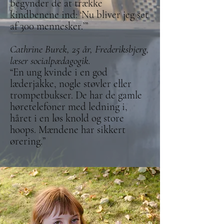
begynder de at trække
kindbenene ind: ‘Nu bliver jeg set
af 300 mennesker.’”
Cathrine Burek, 25 år, Frederiksbjerg,
læser socialpædagogik.
“En ung kvinde i en god
læderjakke, nogle støvler eller
trompetbukser. De har de gamle
høretelefoner med ledning i,
håret i en løs knold og store
hoops. Mændene har sikkert
ørering.”