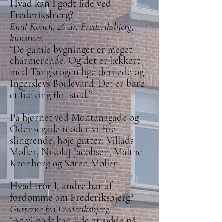
Hvad kan I godt lide ved
Frederiksbjerg?
Emil Konch, 26 år, Frederiksbjerg,
kunstner.
“De gamle bygninger er meget
charmerende. Og det er lækkert
med Tangkrogen lige dernede og
Ingerslevs Boulevard. Det er bare
et fucking flot sted.”
På hjørnet ved Montanagade og
Odensegade møder vi fire
slingrende, høje gutter: Villads
Møller, Nikolaj Jacobsen, Malthe
Kronborg og Søren Møller.
Hvad tror I, andre har af
fordomme om Frederiksbjerg?
​
Gutterne fra Frederiksbjerg.
“At vi godt kan lide at sidde på