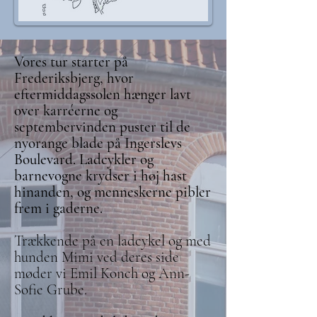
Vores tur starter på
Frederiksbjerg, hvor
eftermiddagssolen hænger lavt
over karréerne og
septembervinden puster til de
nyorange blade på Ingerslevs
Boulevard. Ladcykler og
barnevogne krydser i høj hast
hinanden, og menneskerne pibler
frem i gaderne.
Trækkende på en ladcykel og med
hunden Mimi ved deres side
møder vi Emil Konch og Ann-
Sofie Grube.