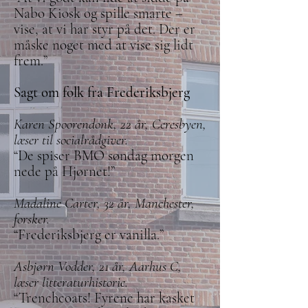
Nabo Kiosk og spille smarte –
vise, at vi har styr på det. Der er
måske noget med at vise sig lidt
frem.”
Sagt om folk fra Frederiksbjerg
Karen Spoorendonk, 22 år, Ceresbyen,
læser til socialrådgiver.
“De spiser BMO søndag morgen
nede på Hjørnet!”
Madaline Carter, 32 år, Manchester,
forsker.
“Frederiksbjerg er vanilla.”
Asbjørn Vodder, 21 år, Aarhus C,
læser litteraturhistorie.
“Trenchcoats! Fyrene har kasket