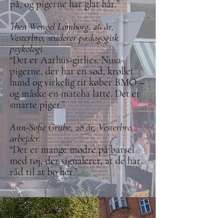
på, og pigerne har glat hår.”
Thea Wengel Lomborg, 26 år,
Vesterbro, studerer pædagogisk
psykologi.
“Det er Aarhus-girlies. Nusa-
pigerne, der har en sød, krøllet
hund og virkelig tit køber BMO –
og måske en matcha latte. Det er
smarte piger.”
Ann-Sofie Grube, 28 år, Vesterbro,
arbejder.
“Der er mange mødre på barsel
med tøj, der signalerer, at de har
råd til at bo her.”