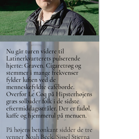
Nu går turen videre til
Latinerkvarterets pulserende
hjerte: Graven. Cigaretrøg og
stemmer i mange frekvenser
fylder luften ved de
menneskefyldte caféborde.
Overfor Le Coq på Hipsterhøjens
græs solbader folk i de sidste
eftermiddagsstråler. Der er fadøl,
kaffe og hjemmerul på menuen.
På højens betonkant sidder de tre
venner Noah Beck, Sissel Stjerna