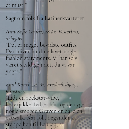
et must!”
Sagt om folk fra Latinerkvarteret
Ann-Sofie Grube, 28 år, Vesterbro,
arbejder
“Det er meget bevidste outfits.
Der bliver fandme lavet nogle
fashion statements. Vi har selv
været skyldige i det, da vi var
yngre.”
Emil Konch, 26 år, Frederiksbjerg,
kunstner.
“Lidt en rockstar-vibe,
læderjakke, fedtet hår, og de ryger
nogle smøger. Graven er bare en
catwalk. Når folk begynder at
steppe hen til Le Coq, så