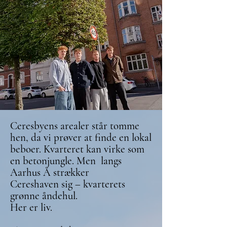
Ceresbyens arealer står tomme
hen, da vi prøver at finde en lokal
beboer. Kvarteret kan virke som
en betonjungle. Men langs
Aarhus Å strækker
Cereshaven sig – kvarterets
grønne åndehul.
Her er liv.