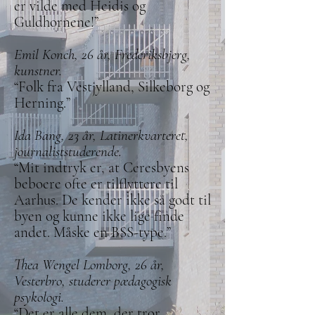
er vilde med Heidis og
Guldhornene!”
Emil Konch, 26 år, Frederiksbjerg,
kunstner.
“Folk fra Vestjylland, Silkeborg og
Herning.”
Ida Bang, 23 år, Latinerkvarteret,
journaliststuderende.
“Mit indtryk er, at Ceresbyens
beboere ofte er tilflyttere til
Aarhus. De kender ikke så godt til
byen og kunne ikke lige finde
andet. Måske en BSS-type.”
Thea Wengel Lomborg, 26 år,
Vesterbro, studerer pædagogisk
psykologi.
“Det er alle dem, der tror,