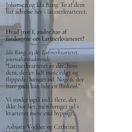
Johansen og Ida Bang. To af dem
har adresse her i latinerkvarteret.
Hvad tror I, andre har af
fordomme om Latinerkvarteret?
Ida Bang, 23 år, Latinerkvarteret,
journaliststuderende.
“Latinerkvarteret er der, hvor
dem, der er lidt mere edgy og
flippede, hænger ud. Nogen, der
bare godt kan lide en flaskeøl.”
Vi støder også ind i flere, der
ikke bor her, men hænger ud i
kvarteret mere end hyppigt.
Asbjørn Vodder og Cathrine