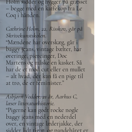
Holm sidder og hygger på græsset
– begge med en kaffekop fra Le
Coq i hånden.
Cathrine Holm, 22, Risskov, går på
Skrivekunstskolen
.
“Mændene har overskæg, går i
baggy jeans, vintage bælter, har
øreringe, piercinger, Doc
Martens og måske en kasket. Så
har de et mod cut eller en mullet
– alt hvad, der kan få en pige til
at tro, de er feminister.”
Asbjørn Vodder, 21 år, Aarhus C,
læser litteraturhistorie.
“Pigerne kan godt rocke nogle
baggy jeans med en nederdel
over, en vintage læderjakke, der
sidder lidt tight, og pandehåret er