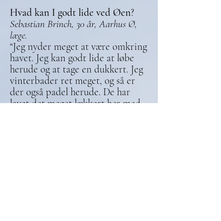
Hvad kan I godt lide ved Øen
?
Sebastian Brinch, 30 år, Aarhus Ø,
læge.
“Jeg nyder meget at være omkring
havet. Jeg kan godt lide at løbe
herude og at tage en dukkert. Jeg
vinterbader ret meget, og så er
der også padel herude. De har
lavet det meget lækkert her med
spisesteder og barer.”
Hvad tror I, andre har af
fordomme om Aarhus Ø?
Sebastian Brinch, 30 år, Aarhus Ø,
læge.
“Man har måske en forestilling
om, at det er lidt finere folk. Det
er folk, der er lidt mere