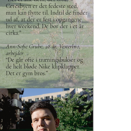
Ceresbyen er det fedeste sted,
man kan flytte til. Indtil de finder
ud af, at der er fest i opgangene
hver weekend. De bor der i et år
cirka.”
Ann-Sofie Grube, 28 år, Vesterbro,
arbejder
“De går ofte i træningsbukser og
de helt bløde Nike klipklapper.
Det er gym bros.”