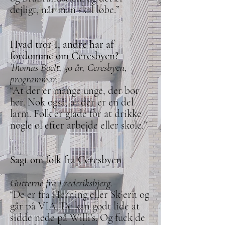
dejligt, når man skal løbe.”
Hvad tror I, andre har af
fordomme om Ceresbyen?
Thomas Boelt, 30 år, Ceresbyen,
programmør.
“At der er mange unge, der bor
her. Nok også, at der er en del
larm. Folk er glade for at drikke
nogle øl efter arbejde eller skole.”
Sagt om folk fra Ceresbyen
Gutterne fra Frederiksbjerg.
“De er fra Herning eller Skjern og
går på VIA. De kan godt lide at
sidde nede på Willi’s. Og fuck de