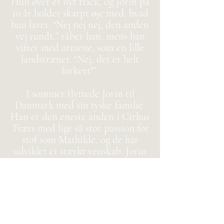
Hun øver et nyt trick, og Jorin på
10 år holder skarpt øje med, hvad
hun laver. “Nej nej nej, den anden
vej rundt,” råber han, mens han
vifter med armene, som en lille
landstræner. “Nej, det er helt
forkert!”
I sommer flyttede Jorin til
Danmark med sin tyske familie.
Han er den eneste anden i Cirkus
Tværs med lige så stor passion for
stof som Mathilde, og de har
udviklet et stærkt venskab. Jorin
jager hende ned og klatrer selv op
i stoffet. Han udfører hurtigt de
dele af tricket, som Mathilde
allerede mestrer, og sænker så
tempoet for at demonstrere, hvad
hun skulle have gjort anderledes.