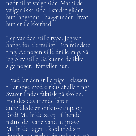
nødt til at vælge side. Mathilde
vælger ikke side. I stedet glider
hun langsomt i baggrunden, hvor
hun er i sikkerhed.
“Jeg var den stille type. Jeg var
bange for alt muligt. Den mindste
ting. At nogen ville drille mig. Så
jeg blev stille. Så kunne de ikke
sige noget,” fortæller hun.
Hvad får den stille pige i klassen
til at søge mod cirkus af alle ting?
Svaret findes faktisk på skolen.
Hendes daværende lærer
anbefalede en cirkus-camp, og
fordi Mathilde så op til hende,
måtte det være værd at prøve.
Mathilde tager afsted med sin
familie, og særligt én oplevelse på