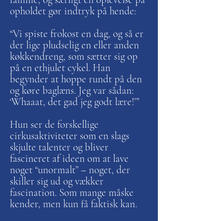
opholdet gør indtryk på hende:
“Vi spiste frokost en dag, og så er
der lige pludselig en eller anden
køkkendreng, som sætter sig op
på en ethjulet cykel. Han
begynder at hoppe rundt på den
og køre baglæns. Jeg var sådan:
‘Whaaat, det gad jeg godt lære!’”
Hun ser de forskellige
cirkusaktiviteter som en slags
skjulte talenter og bliver
fascineret af ideen om at lave
noget “unormalt” – noget, der
skiller sig ud og vækker
fascination. Som mange måske
kender, men kun få faktisk kan.