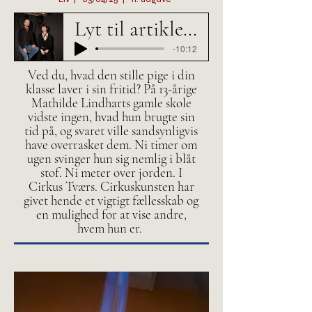
Lyt til artiklen her
-10:12
Ved du, hvad den stille pige i din
klasse laver i sin fritid? På 13-årige
Mathilde Lindharts gamle skole
vidste ingen, hvad hun brugte sin
tid på, og svaret ville sandsynligvis
have overrasket dem. Ni timer om
ugen svinger hun sig nemlig i blåt
stof. Ni meter over jorden. I
Cirkus Tværs. Cirkuskunsten har
givet hende et vigtigt fællesskab og
en mulighed for at vise andre,
hvem hun er.