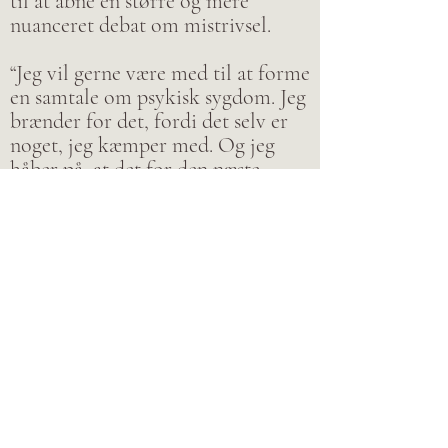
til at åbne en større og mere
nuanceret debat om mistrivsel.
“Jeg vil gerne være med til at forme
en samtale om psykisk sygdom. Jeg
brænder for det, fordi det selv er
noget, jeg kæmper med. Og jeg
håber på, at det for den næste
generation ikke er tabu.”
I dag har Laurits fået en række
værktøjer af sin psykolog, som kan
gøre livet med OCD nemmere.
Men det er ikke kun de konkrete
psykologiske værktøjer, der har
fået sin plads i værktøjskassen.
“Det har givet mig en form for