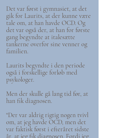
Det var først i gymnasiet, at det
gik for Laurits, at der kunne være
tale om, at han havde OCD. Og
det var også der, at han for første
gang begyndte at italesætte
tankerne overfor sine venner og
familien.
Laurits begyndte i den periode
også i forskellige forløb med
psykologer.
Men der skulle gå lang tid før, at
han fik diagnosen.
“Der var aldrig rigtig nogen tvivl
om, at jeg havde OCD, men det
var faktisk først i efteråret sidste
år, at jeg fik diagnosen. Fordi jeg