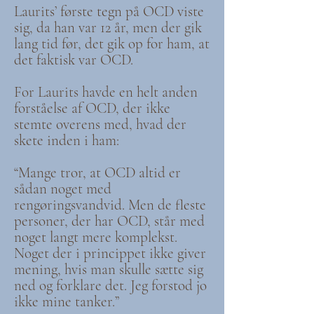
Laurits’ første tegn på OCD viste
sig, da han var 12 år, men der gik
lang tid før, det gik op for ham, at
det faktisk var OCD.
For Laurits havde en helt anden
forståelse af OCD, der ikke
stemte overens med, hvad der
skete inden i ham:
“Mange tror, at OCD altid er
sådan noget med
rengøringsvandvid. Men de fleste
personer, der har OCD, står med
noget langt mere komplekst.
Noget der i princippet ikke giver
mening, hvis man skulle sætte sig
ned og forklare det. Jeg forstod jo
ikke mine tanker.”