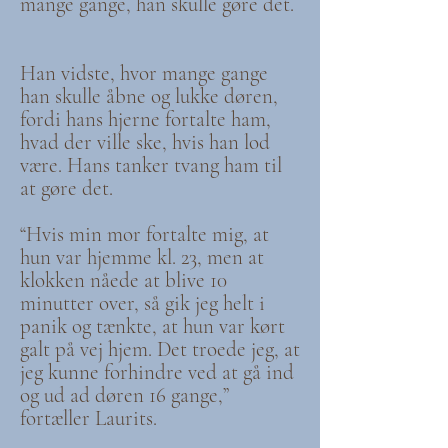
mange gange, han skulle gøre det.
Han vidste, hvor mange gange
han skulle åbne og lukke døren,
fordi hans hjerne fortalte ham,
hvad der ville ske, hvis han lod
være. Hans tanker tvang ham til
at gøre det.
“Hvis min mor fortalte mig, at
hun var hjemme kl. 23, men at
klokken nåede at blive 10
minutter over, så gik jeg helt i
panik og tænkte, at hun var kørt
galt på vej hjem. Det troede jeg, at
jeg kunne forhindre ved at gå ind
og ud ad døren 16 gange,”
fortæller Laurits.