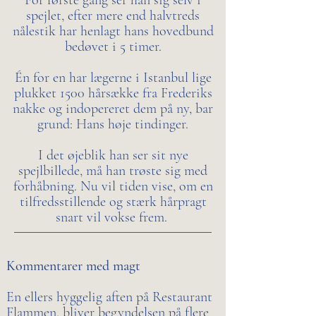
For første gang ser han sig selv i
spejlet, efter mere end halvtreds
nålestik har henlagt hans hovedbund
bedøvet i 5 timer.
Én for en har lægerne i Istanbul lige
plukket 1500 hårsække fra Frederiks
nakke og indopereret dem på ny, bar
grund: Hans høje tindinger.
I det øjeblik han ser sit nye
spejlbillede, må han trøste sig med
forhåbning. Nu vil tiden vise, om en
tilfredsstillende og stærk hårpragt
snart vil vokse frem.
Kommentarer med magt
En ellers hyggelig aften på Restaurant
Flammen, bliver begyndelsen på flere