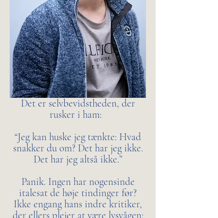
Det er selvbevidstheden, der
rusker i ham:
“Jeg kan huske jeg tænkte: Hvad
snakker du om? Det har jeg ikke.
Det har jeg altså ikke.”
Panik. Ingen har nogensinde
italesat de høje tindinger før?
Ikke engang hans indre kritiker,
der ellers plejer at være lysvågen: