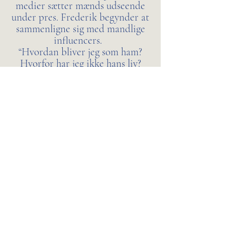
medier sætter mænds udseende
under pres. Frederik begynder at
sammenligne sig med mandlige
influencers.
“Hvordan bliver jeg som ham?
Hvorfor har jeg ikke hans liv?
Hvorfor har jeg ikke hans
udseende?” spørger han sig selv.
Ifølge Signe Rom Rasmussen har
markedet for kosmetiske
operationer i Danmark været
præget af minimal konkurrence.
Stigende konkurrence mellem
klinikker øger deres
markedsføring. Klinikkerne har
opdaget at der er interesse i at
markedsfører produkter til
mænd, fordi de er en uudnyttet