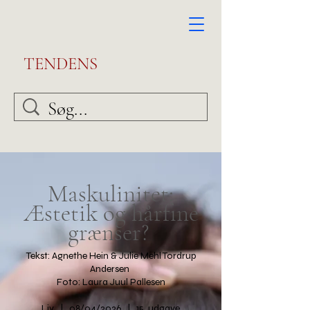
TENDENS
Maskulinitet:
Æstetik og hårfine
grænser?
Tekst: Agnethe Hein & Julie Mehl Tordrup
Andersen
Foto: Laura Juul Pallesen
Liv | 08/04/2026 | 15. udgave