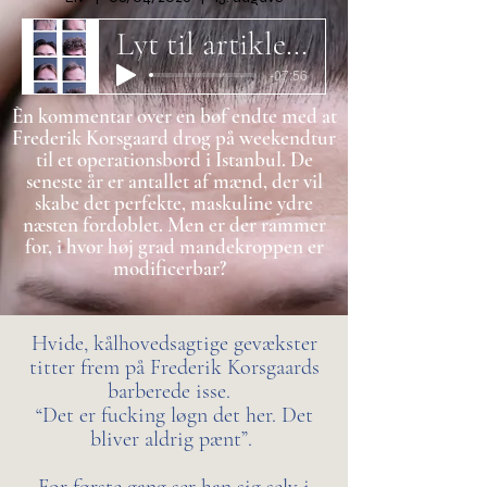
Lyt til artiklen her
-07:56
Èn kommentar over en bøf endte med at
Frederik Korsgaard drog på weekendtur
til et operationsbord i Istanbul. De
seneste år er antallet af mænd, der vil
skabe det perfekte, maskuline ydre
næsten fordoblet. Men er der rammer
for, i hvor høj grad mandekroppen er
modificerbar?
Hvide, kålhovedsagtige gevækster
titter frem på Frederik Korsgaards
barberede isse.
“Det er fucking løgn det her. Det
bliver aldrig pænt”.