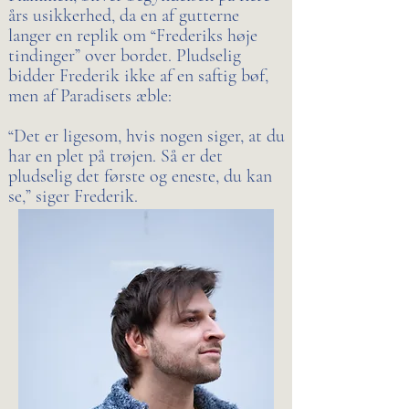
års usikkerhed, da en af gutterne
langer en replik om “Frederiks høje
tindinger” over bordet. Pludselig
bidder Frederik ikke af en saftig bøf,
men af Paradisets æble:
“Det er ligesom, hvis nogen siger, at du
har en plet på trøjen. Så er det
pludselig det første og eneste, du kan
se,” siger Frederik.